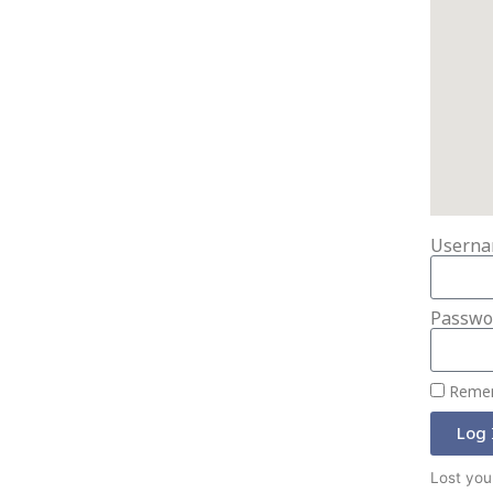
Userna
Passwo
Reme
Log 
Lost you