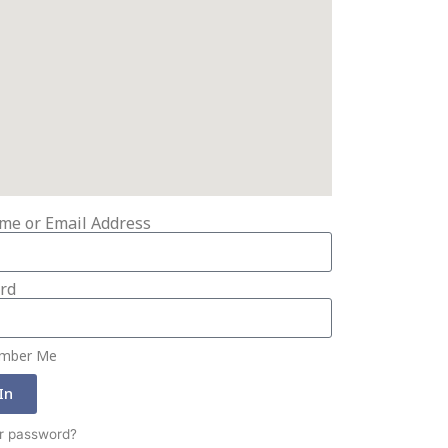
me or Email Address
rd
mber Me
In
r password?