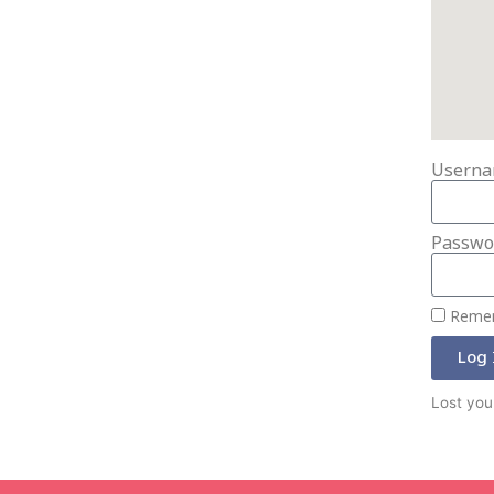
Userna
Passwo
Reme
Log 
Lost you