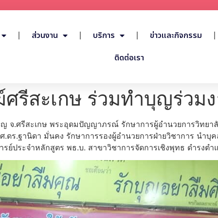
ส่วนงาน
บริการ
ข่าวและกิจกรรม
ติดต่อเรา
์ศรีสะเกษ ร่วมทำบุญร่วม
หาญ จ.ศรีสะเกษ พระอุดมปัญญาภรณ์ รักษาการผู้อำนวยการวิทย
 ผศ.ดร.ฐานิดา มั่นคง รักษาการรองผู้อำนวยการฝ่ายวิชาการ นำบุ
อาจารย์ประจำหลักสูตร พธ.บ. สาขาวิชาการจัดการเชิงพุทธ ดำรงตำ