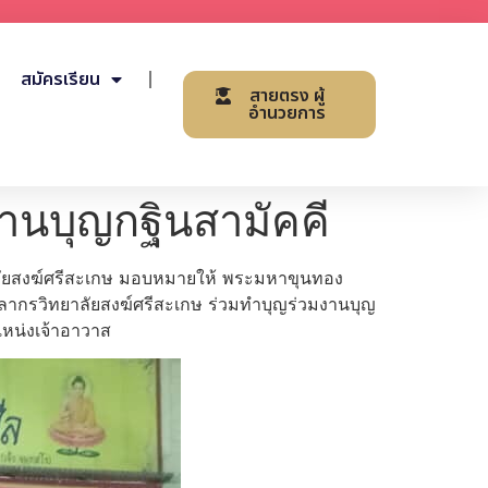
สมัครเรียน
สายตรง ผู้
อำนวยการ
งานบุญกฐินสามัคคี
าลัยสงฆ์ศรีสะเกษ มอบหมายให้ พระมหาขุนทอง
คลากรวิทยาลัยสงฆ์ศรีสะเกษ ร่วมทำบุญร่วมงานบุญ
แหน่งเจ้าอาวาส