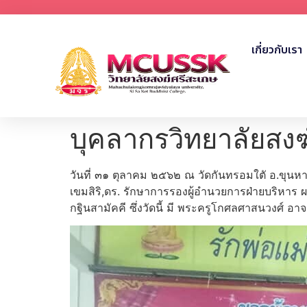
เกี่ยวกับเรา
บุคลากรวิทยาลัยสงฆ
วันที่ ๓๑ ตุลาคม ๒๕๖๒ ณ วัดกันทรอมใตั อ.ขุน
เขมสิริ,ดร. รักษาการรองผู้อำนวยการฝ่ายบริหาร
กฐินสามัคคี ซึ่งวัดนี้ มี พระครูโกศลศาสนวงศ์ 