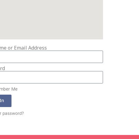
me or Email Address
rd
mber Me
In
r password?